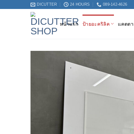
ข้าม
DICUTTER
24 HOURS
089-142-4626
ไป
ยัง
หน้าแรก
ป้ายอะคริลิค
แคตตาล
เนื้อหา