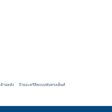
 ด้านหลัง
ป้ายอะคริลิคแบบพับทรงเต็นท์
ป้ายห้องน้ำ