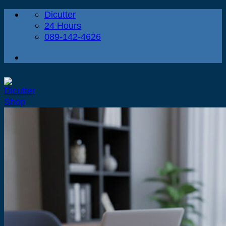
Dicutter
ข้าม
24 Hours
ไป
089-142-4626
ยัง
เนื้อหา
หน้าแรก
ป้ายอะคริลิค