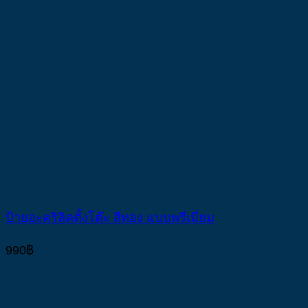
ป้ายอะคริลิคตั้งโต๊ะ สีทอง แบบพรีเมี่ยม
990
฿