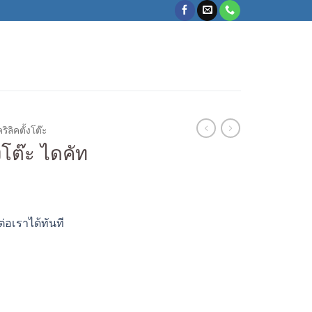
ริลิคตั้งโต๊ะ
งโต๊ะ ไดคัท
ต่อเราได้ทันที