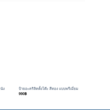
ป้ายบอกทาง
นัง
ป้ายอะคริลิคตั้งโต๊ะ สีทอง แบบพรีเมี่ยม
อาคาร
990
฿