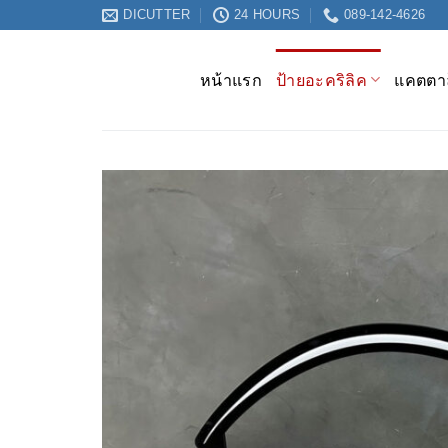
ข้าม
DICUTTER
24 HOURS
089-142-4626
ไป
ยัง
หน้าแรก
ป้ายอะคริลิค
แคตตาล
เนื้อหา