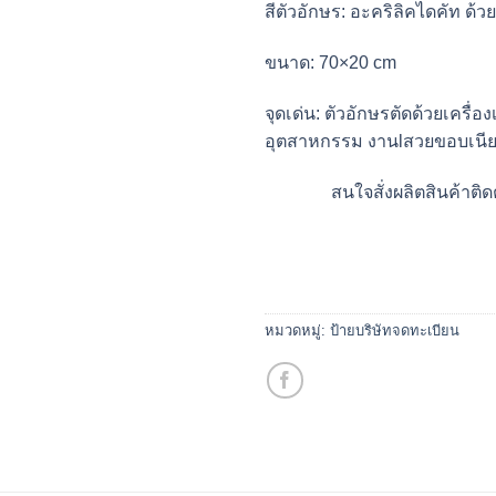
สีตัวอักษร:
อะคริลิคไดคัท ด้วย
ขนาด:
70×20 cm
จุดเด่น
: ตัวอักษร
ตัดด้วยเครื่อ
อุตสาหกรรม งานlสวยขอบเน
สนใจสั่งผลิตสินค้าติด
หมวดหมู่:
ป้ายบริษัทจดทะเบียน