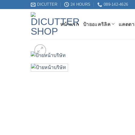
ข้าม
DICUTTER
24 HOURS
089-142-4626
ไป
ยัง
หน้าแรก
ป้ายอะคริลิค
แคตตาล
เนื้อหา