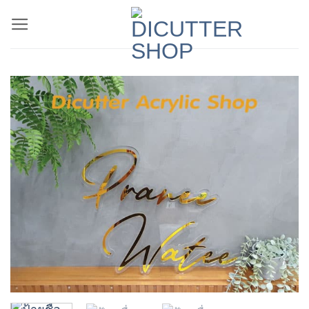
ข้าม
ไป
ยัง
เนื้อหา